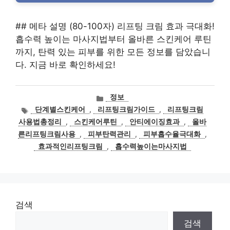
## 메타 설명 (80-100자) 리프팅 크림 효과 극대화!
흡수력 높이는 마사지법부터 올바른 스킨케어 루틴
까지, 탄력 있는 피부를 위한 모든 정보를 담았습니
다. 지금 바로 확인하세요!
카
정보
테
태
단계별스킨케어
,
리프팅크림가이드
,
리프팅크림
고
그
사용법총정리
,
스킨케어루틴
,
안티에이징효과
,
올바
리
른리프팅크림사용
,
피부탄력관리
,
피부흡수율극대화
,
효과적인리프팅크림
,
흡수력높이는마사지법
검색
검색