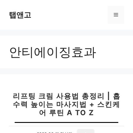
컨
텐
탭앤고
메
츠
로
뉴
건
너
안티에이징효과
뛰
기
리프팅 크림 사용법 총정리 | 흡
수력 높이는 마사지법 + 스킨케
어 루틴 A TO Z