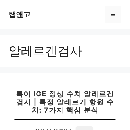
컨
텐
탭앤고
메
츠
로
뉴
건
너
알레르겐검사
뛰
기
특이 IGE 정상 수치 알레르겐
검사 | 특정 알레르기 항원 수
치: 7가지 핵심 분석