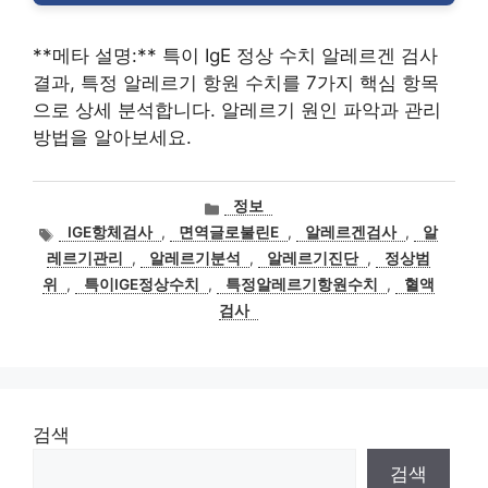
**메타 설명:** 특이 IgE 정상 수치 알레르겐 검사
결과, 특정 알레르기 항원 수치를 7가지 핵심 항목
으로 상세 분석합니다. 알레르기 원인 파악과 관리
방법을 알아보세요.
카
정보
테
태
IGE항체검사
,
면역글로불린E
,
알레르겐검사
,
알
고
그
레르기관리
,
알레르기분석
,
알레르기진단
,
정상범
리
위
,
특이IGE정상수치
,
특정알레르기항원수치
,
혈액
검사
검색
검색