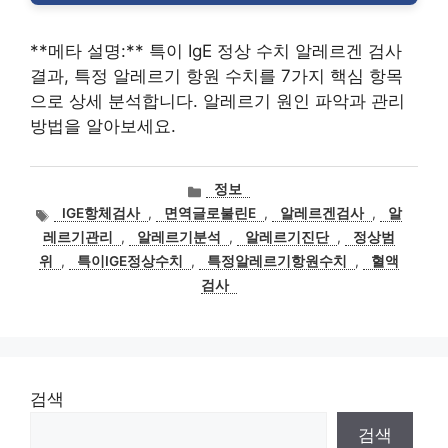
**메타 설명:** 특이 IgE 정상 수치 알레르겐 검사
결과, 특정 알레르기 항원 수치를 7가지 핵심 항목
으로 상세 분석합니다. 알레르기 원인 파악과 관리
방법을 알아보세요.
카
정보
테
태
IGE항체검사
,
면역글로불린E
,
알레르겐검사
,
알
고
그
레르기관리
,
알레르기분석
,
알레르기진단
,
정상범
리
위
,
특이IGE정상수치
,
특정알레르기항원수치
,
혈액
검사
검색
검색