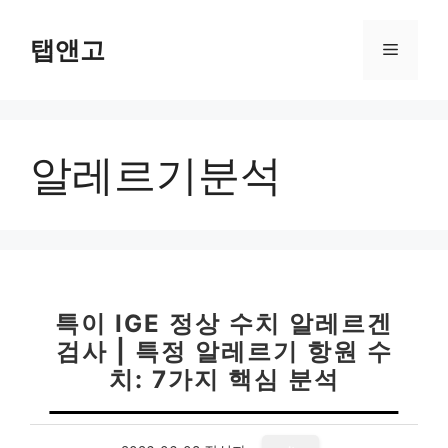
컨
텐
탭앤고
메
츠
로
뉴
건
너
알레르기분석
뛰
기
특이 IGE 정상 수치 알레르겐
검사 | 특정 알레르기 항원 수
치: 7가지 핵심 분석