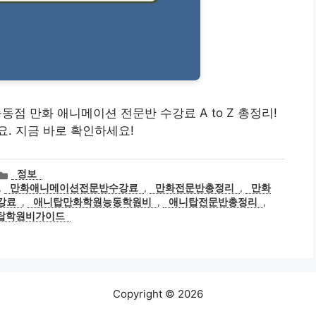
능동점 만화 애니메이션 전문반 수강료 A to Z 총정리!
. 지금 바로 확인하세요!
카
정보
테
,
만화애니메이션전문반수강료
,
만화전문반총정리
,
만화
고
강료
,
애니탑만화학원능동학원비
,
애니탑전문반총정리
,
리
탑학원비가이드
Copyright © 2026