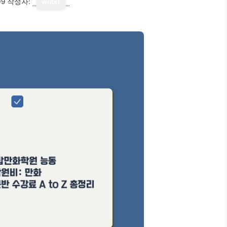
09
작성자:
writer