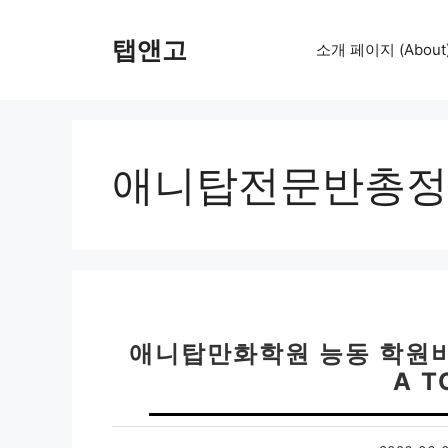
컨
텐
탭앤고
소개 페이지 (About
츠
로
건
너
뛰
애니탑전문반총정
기
애니탑만화학원 능동 학원비
A T