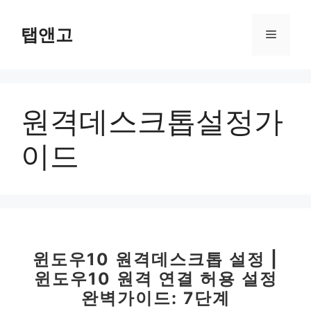
컨
텐
탭앤고
메
츠
로
뉴
건
너
원격데스크톱설정가
뛰
기
이드
윈도우10 원격데스크톱 설정 |
윈도우10 원격 연결 허용 설정
완벽가이드: 7단계