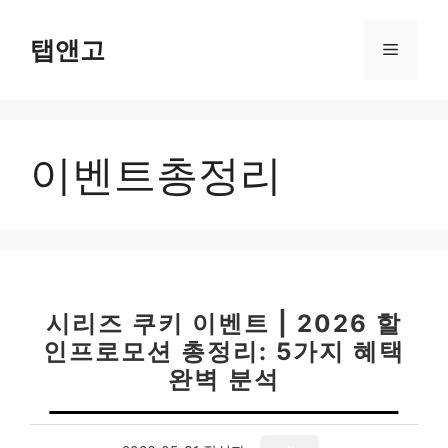
컨
텐
탭앤고
메
츠
로
뉴
건
너
이벤트총정리
뛰
기
시리즈 쿠키 이벤트 | 2026 할
인프로모션 총정리: 5가지 혜택
완벽 분석