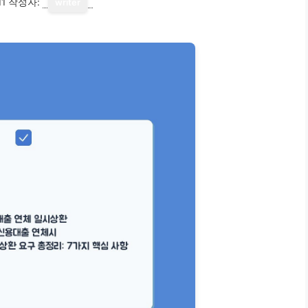
11
작성자:
writer