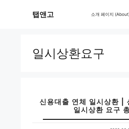
컨
텐
탭앤고
소개 페이지 (About
츠
로
건
너
뛰
일시상환요구
기
신용대출 연체 일시상환 |
일시상환 요구 총