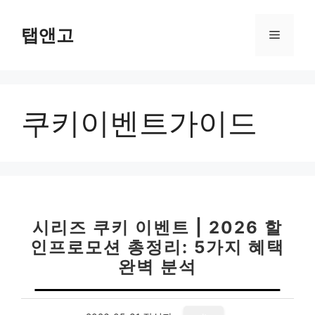
컨
텐
탭앤고
메
츠
로
뉴
건
너
쿠키이벤트가이드
뛰
기
시리즈 쿠키 이벤트 | 2026 할
인프로모션 총정리: 5가지 혜택
완벽 분석