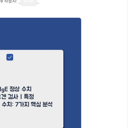
08
작성자:
writer