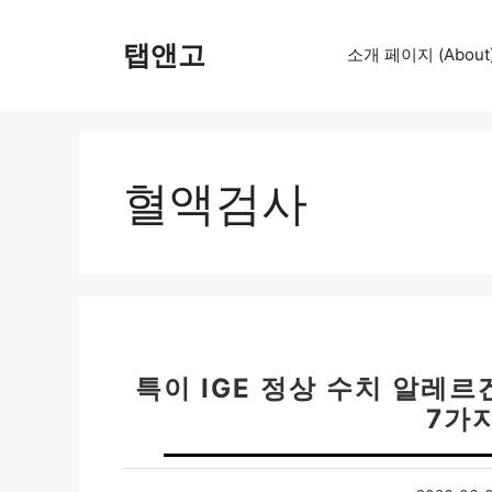
컨
텐
탭앤고
소개 페이지 (About
츠
로
건
너
뛰
혈액검사
기
특이 IGE 정상 수치 알레르
7가