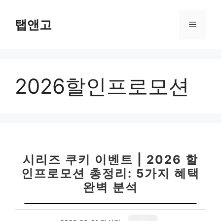
컨
텐
탭앤고
메
츠
로
뉴
건
너
2026할인프로모션
뛰
기
시리즈 쿠키 이벤트 | 2026 할
인프로모션 총정리: 5가지 혜택
완벽 분석